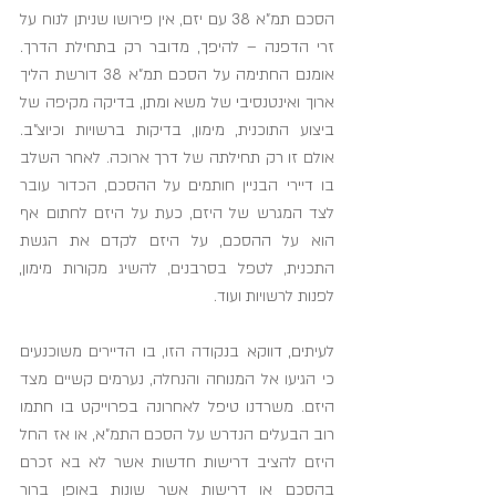
הסכם תמ"א 38 עם יזם, אין פירושו שניתן לנוח על 
זרי הדפנה – להיפך, מדובר רק בתחילת הדרך. 
אומנם החתימה על הסכם תמ"א 38 דורשת הליך 
ארוך ואינטנסיבי של משא ומתן, בדיקה מקיפה של 
ביצוע התוכנית, מימון, בדיקות ברשויות וכיוצ"ב. 
אולם זו רק תחילתה של דרך ארוכה. לאחר השלב 
בו דיירי הבניין חותמים על ההסכם, הכדור עובר 
לצד המגרש של היזם, כעת על היזם לחתום אף 
הוא על ההסכם, על היזם לקדם את הגשת 
התכנית, לטפל בסרבנים, להשיג מקורות מימון, 
לפנות לרשויות ועוד.
לעיתים, דווקא בנקודה הזו, בו הדיירים משוכנעים 
כי הגיעו אל המנוחה והנחלה, נערמים קשיים מצד 
היזם. משרדנו טיפל לאחרונה בפרוייקט בו חתמו 
רוב הבעלים הנדרש על הסכם התמ"א, או אז החל 
היזם להציב דרישות חדשות אשר לא בא זכרם 
בהסכם או דרישות אשר שונות באופן ברור 