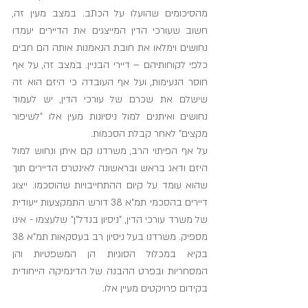
מהסיכומים שהועלו על הכתב. במצב מעין זה, 
חשוב שעורכי הדין המייצגים את הדיירים יעמדו 
נחושים וימלאו את חובת הנאמנות אותה הם חבים 
כלפי לקוחותיהם – דיירי הבניין. במצב זה, על אף 
חוסר הנעימות, ועל אף העובדה כי היזם הוא זה 
שישלם את שכרם של עורכי הדין, יש לעמוד 
נחושים ואיתנים למול ניסיונות מעין אלו "לשיפור 
מקצים" לאחר קבלת הסכמות. 
על אף הפיתוי הרב, משרדנו קם איתן ונחוש למול 
היזם ודאג בראש ובראשונה לאינטרס הדיירים תוך 
שהוא עומד על קיום ההתחייבויות שהוסכמו. ייצוג 
דיירים בהסכמי תמ"א 38 דורש התמקצעות ייעודית 
של משרד עורכי הדין, "ניסיון בנדל"ן" שלעצמו - אינו 
מספיק. משרדנו בעל ניסיון רב בעסקאות תמ"א 38 
בקיא במכלול הסוגיות הן המשפטיות והן 
המסחריות ובפרט ההבנה של הדינמיקה הייחודית 
בקידום פרויקטים מעיין אלו.