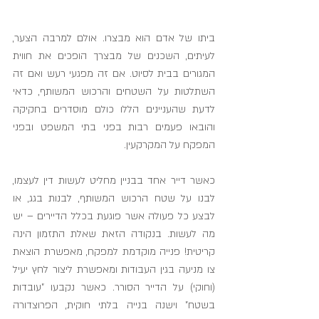
ביתו של אדם הוא מבצרו. אולם למרבה הצער, 
לעיתים, השכנים של מבצרך הופכים את חווית 
המגורים בבית לסיוט. אם זה מפגעי רעש ואם זה 
השתלטות על השטחים והרכוש המשותף, כדאי 
לדעת שהעניינים הללו כולם מוסדרים בחקיקה 
והובאו פעמים רבות בפני בתי המשפט ובפני 
המפקח על המקרקעין.
כאשר דייר אחד בבניין מחליט לעשות דין לעצמו, 
לבנו על שטח הרכוש המשותף, לבנות בגג, או 
לבצע כל פעולה אשר פוגעת בכלל הדיירים – יש 
מה לעשות. בנקודה הזאת שאלת התזמון הינה 
קריטית! פנייה מוקדמת למפקח, מאפשרת הוצאת 
צו מניעה בגין העבודות ומאפשרת ליצור לחץ יעיל 
(וחוקי) על הדייר הסורר. כאשר נקבעו "עובדות 
בשטח" וישנה בנייה בלתי חוקית, הפרוצדורה 