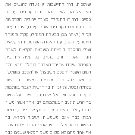
שיתופית. דרך התיישבות זו נועדה להגשים את 
האידיאל החקלאי – התיישבות עובדים ועבודת 
כפיים. דרך זו התנהלה בצורה ייחודית, הקרקעות 
בהם התגוררו העובדים ואותם עיבדו, היו בבעלות 
קק"ל (ולאחר מכן בבעלות המנהל), קק"ל והמנהל 
חתמו על הסכם עם האגודה השיתופית החקלאית 
ועפ"י ההסכם הוקצתה משבצת חקלאית לטובת 
חברי האגודה, והם בתורם בנו עליה את בית 
מגוריהם ועיבדו את יתר האדמה בנחלה. מכאן נולד 
השם השגור "הסכם משבצת" או "הסכם משולש". 
בהתאם להסכמי המשבצת, כאשר בר רשות 
בנחלה נפטר, על זכויות בר הרשות לעבור בשלמות 
לבן/בת זוגו/ה ואם אלו אינם בין החייבם על זכויות 
בר הרשות לעבור בשלמותם לבן אחד אשר ימשיך 
לתחזק ולקיים את המשק החקלאי.  לימים, נחלות 
רבות כבר אינם משמשות לעיבוד חקלאי, בר 
הרשות נפטר אולם הותיר אחריו מספר ילדים אשר 
אף אחד מהם לא מקיים משק חקלאי ששנים כבר 