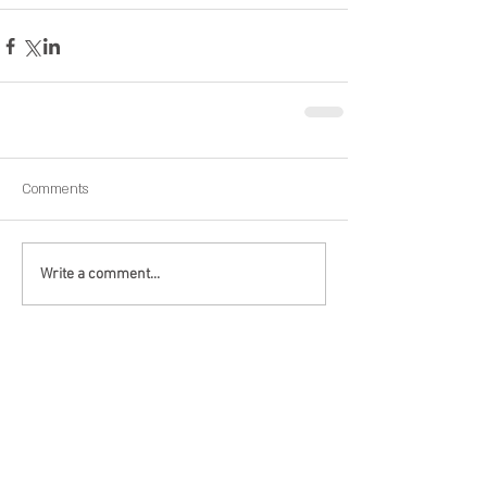
Comments
Write a comment...
כתבות אחרונות
סכסוכי שכנים – יש כלים
משפטיים להתמודד עם
הבעיה!